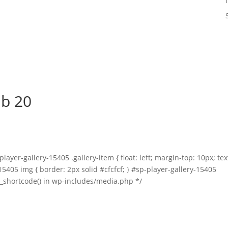
ub 20
layer-gallery-15405 .gallery-item { float: left; margin-top: 10px; tex
-15405 img { border: 2px solid #cfcfcf; } #sp-player-gallery-15405
ery_shortcode() in wp-includes/media.php */