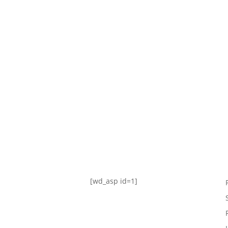
TABLA DE POSICIONES
FIXTURE
#AguanteFemenino
[wd_asp id=1]