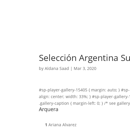
Selección Argentina S
by
Aldana Saad
|
Mar 3, 2020
#sp-player-gallery-15405 { margin: auto; } #sp-p
align: center; width: 33%; } #sp-player-gallery
.gallery-caption { margin-left: 0; } /* see gall
Arquera
1
Ariana Alvarez