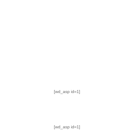
TABLA DE POSICIONES
FIXTURE
#AguanteFemenino
[wd_asp id=1]
[wd_asp id=1]