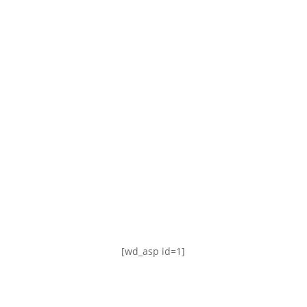
TABLA DE POSICIONES
FIXTURE
#AguanteFemenino
[wd_asp id=1]