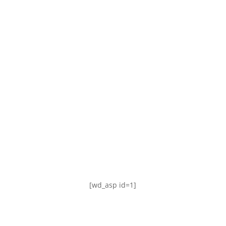
TABLA DE POSICIONES
FIXTURE
#AguanteFemenino
[wd_asp id=1]