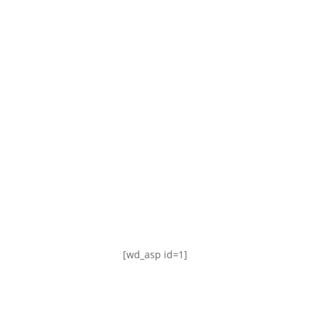
TABLA DE POSICIONES
FIXTURE
#AguanteFemenino
[wd_asp id=1]