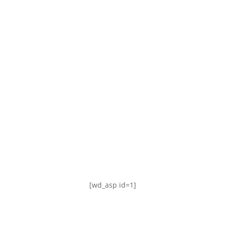
TABLA DE POSICIONES
FIXTURE
#AguanteFemenino
[wd_asp id=1]