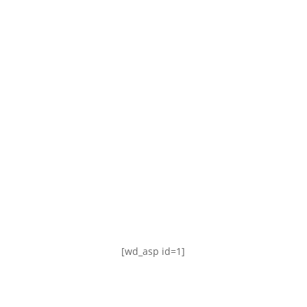
TABLA DE POSICIONES
FIXTURE
#AguanteFemenino
[wd_asp id=1]