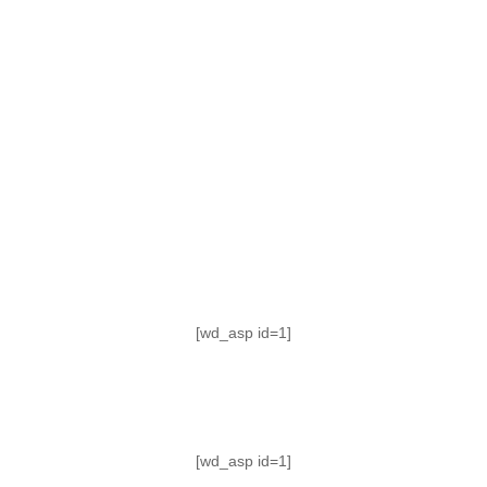
TABLA DE POSICIONES
FIXTURE
#AguanteFemenino
[wd_asp id=1]
[wd_asp id=1]