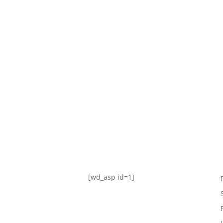
TABLA DE POSICIONES
FIXTURE
#AguanteFemenino
[wd_asp id=1]