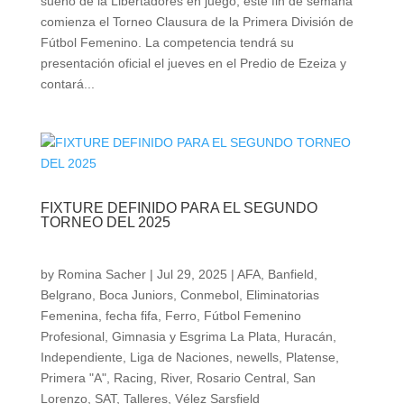
sueño de la Libertadores en juego, este fin de semana
comienza el Torneo Clausura de la Primera División de
Fútbol Femenino. La competencia tendrá su
presentación oficial el jueves en el Predio de Ezeiza y
contará...
FIXTURE DEFINIDO PARA EL SEGUNDO
TORNEO DEL 2025
by
Romina Sacher
|
Jul 29, 2025
|
AFA
,
Banfield
,
Belgrano
,
Boca Juniors
,
Conmebol
,
Eliminatorias
Femenina
,
fecha fifa
,
Ferro
,
Fútbol Femenino
Profesional
,
Gimnasia y Esgrima La Plata
,
Huracán
,
Independiente
,
Liga de Naciones
,
newells
,
Platense
,
Primera "A"
,
Racing
,
River
,
Rosario Central
,
San
Lorenzo
,
SAT
,
Talleres
,
Vélez Sarsfield