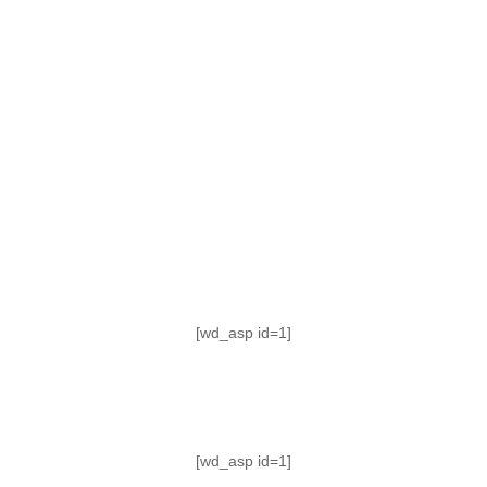
TABLA DE POSICIONES
FIXTURE
#AguanteFemenino
[wd_asp id=1]
[wd_asp id=1]