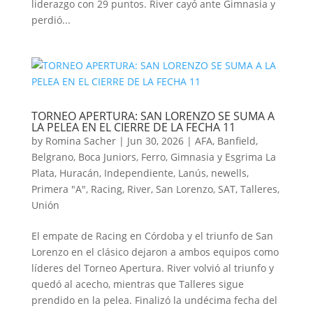
liderazgo con 29 puntos. River cayó ante Gimnasia y
perdió...
TORNEO APERTURA: SAN LORENZO SE SUMA A
LA PELEA EN EL CIERRE DE LA FECHA 11
by
Romina Sacher
|
Jun 30, 2026
|
AFA
,
Banfield
,
Belgrano
,
Boca Juniors
,
Ferro
,
Gimnasia y Esgrima La
Plata
,
Huracán
,
Independiente
,
Lanús
,
newells
,
Primera "A"
,
Racing
,
River
,
San Lorenzo
,
SAT
,
Talleres
,
Unión
El empate de Racing en Córdoba y el triunfo de San
Lorenzo en el clásico dejaron a ambos equipos como
líderes del Torneo Apertura. River volvió al triunfo y
quedó al acecho, mientras que Talleres sigue
prendido en la pelea. Finalizó la undécima fecha del