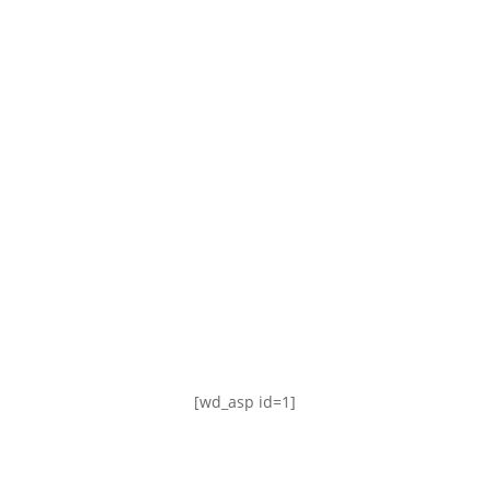
TABLA DE POSICIONES
FIXTURE
#AguanteFemenino
[wd_asp id=1]