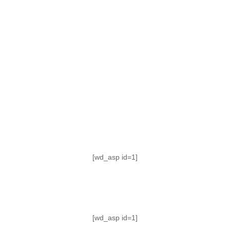
TABLA DE POSICIONES
FIXTURE
#AguanteFemenino
[wd_asp id=1]
[wd_asp id=1]