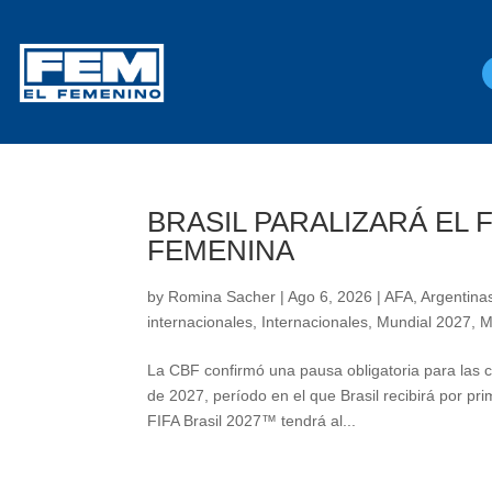
BRASIL PARALIZARÁ EL
FEMENINA
by
Romina Sacher
|
Ago 6, 2026
|
AFA
,
Argentinas
internacionales
,
Internacionales
,
Mundial 2027
,
M
La CBF confirmó una pausa obligatoria para las c
de 2027, período en el que Brasil recibirá por
FIFA Brasil 2027™ tendrá al...