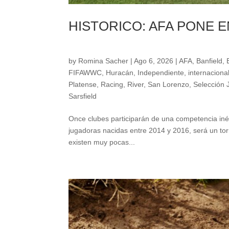
HISTORICO: AFA PONE 
by
Romina Sacher
|
Ago 6, 2026
|
AFA
,
Banfield
,
FIFAWWC
,
Huracán
,
Independiente
,
internaciona
Platense
,
Racing
,
River
,
San Lorenzo
,
Selección 
Sarsfield
Once clubes participarán de una competencia inéd
jugadoras nacidas entre 2014 y 2016, será un tor
existen muy pocas...