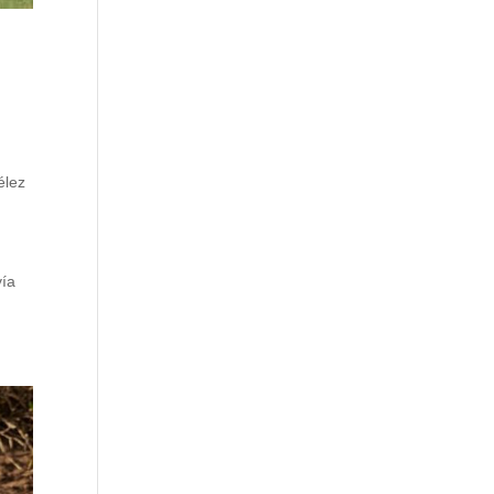
élez
vía