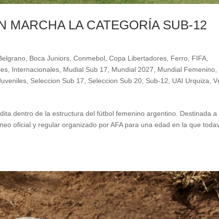
EN MARCHA LA CATEGORÍA SUB-12
Belgrano
,
Boca Juniors
,
Conmebol
,
Copa Libertadores
,
Ferro
,
FIFA
,
les
,
Internacionales
,
Mudial Sub 17
,
Mundial 2027
,
Mundial Femenino
,
Juveniles
,
Seleccion Sub 17
,
Seleccion Sub 20
,
Sub-12
,
UAI Urquiza
,
V
ita dentro de la estructura del fútbol femenino argentino. Destinada a
neo oficial y regular organizado por AFA para una edad en la que toda