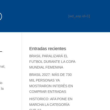
[wd_asp id=1]
L
Entradas recientes
BRASIL PARALIZARÁ EL
FUTBOL DURANTE LA COPA
nal
,
MUNDIAL FEMENINA
BRASIL 2027: MÁS DE 730
MIL PERSONAS YA
io
MOSTRARON INTERÉS EN
 la
COMPRAR ENTRADAS
HISTORICO: AFA PONE EN
MARCHA LA CATEGORÍA