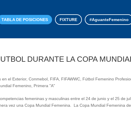
TABLA DE POSICIONES
FIXTURE
#AguanteFemenino
 FUTBOL DURANTE LA COPA MUNDIA
 en el Exterior
,
Conmebol
,
FIFA
,
FIFAWWC
,
Fútbol Femenino Profesio
undial Femenino
,
Primera "A"
ompetencias femeninas y masculinas entre el 24 de junio y el 25 de jul
 primera vez una Copa Mundial Femenina. La Copa Mundial Femenina de