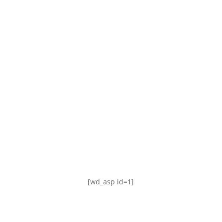
TABLA DE POSICIONES
FIXTURE
#AguanteFemenino
[wd_asp id=1]