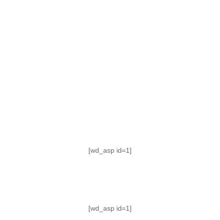
TABLA DE POSICIONES
FIXTURE
#AguanteFemenino
[wd_asp id=1]
[wd_asp id=1]