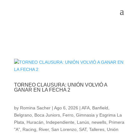
TORNEO CLAUSURA: UNIÓN VOLVIÓ A
GANAR EN LA FECHA 2
by
Romina Sacher
|
Ago 6, 2026
|
AFA
,
Banfield
,
Belgrano
,
Boca Juniors
,
Ferro
,
Gimnasia y Esgrima La
Plata
,
Huracán
,
Independiente
,
Lanús
,
newells
,
Primera
"A"
,
Racing
,
River
,
San Lorenzo
,
SAT
,
Talleres
,
Unión