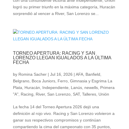
con una contundente victoria ante Independiente, Unión
logró su primer triunfo en la máxima categoría, Huracán
sorprendió al vencer a River, San Lorenzo se...
TORNEO APERTURA: RACING Y SAN
LORENZO LLEGAN IGUALADOS A LA ÚLTIMA
FECHA
by
Romina Sacher
|
Jul 16, 2026
|
AFA
,
Banfield
,
Belgrano
,
Boca Juniors
,
Ferro
,
Gimnasia y Esgrima La
Plata
,
Huracán
,
Independiente
,
Lanús
,
newells
,
Primera
"A"
,
Racing
,
River
,
San Lorenzo
,
SAT
,
Talleres
,
Unión
La fecha 14 del Torneo Apertura 2026 dejó una
definición al rojo vivo. Racing y San Lorenzo volvieron a
ganar sus respectivos compromisos y continúan
compartiendo la cima del campeonato con 35 puntos,