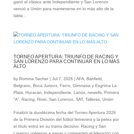
ganó el clásico ante Independiente y San Lorenzo
venció a Unión para mantenerse en lo más alto de la
tabla...
TORNEO APERTURA: TRIUNFO DE RACING Y
SAN LORENZO PARA CONTINUAR EN LO MÁS
ALTO
by
Romina Sacher
|
Jul 7, 2026
|
AFA
,
Banfield
,
Belgrano
,
Boca Juniors
,
Ferro
,
Gimnasia y Esgrima La
Plata
,
Huracán
,
Independiente
,
Lanús
,
newells
,
Primera
"A"
,
Racing
,
River
,
San Lorenzo
,
SAT
,
Talleres
,
Unión
Finalizó la duodécima fecha del Torneo Apertura 2026
de la Primera División del fútbol femenino y la pelea por
el título entra en su tramo decisivo. Racing y San
Lorenzo volvieron a ganar y comparten el liderazgo con