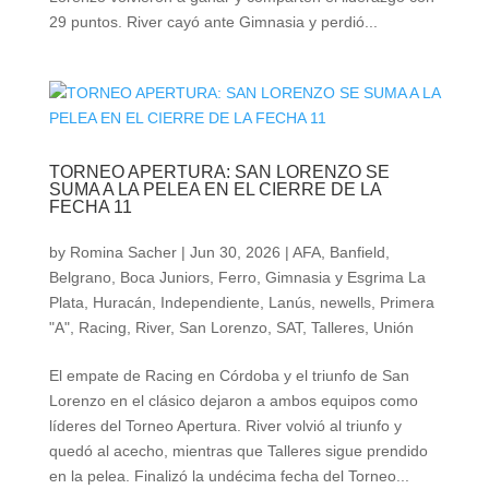
29 puntos. River cayó ante Gimnasia y perdió...
TORNEO APERTURA: SAN LORENZO SE
SUMA A LA PELEA EN EL CIERRE DE LA
FECHA 11
by
Romina Sacher
|
Jun 30, 2026
|
AFA
,
Banfield
,
Belgrano
,
Boca Juniors
,
Ferro
,
Gimnasia y Esgrima La
Plata
,
Huracán
,
Independiente
,
Lanús
,
newells
,
Primera
"A"
,
Racing
,
River
,
San Lorenzo
,
SAT
,
Talleres
,
Unión
El empate de Racing en Córdoba y el triunfo de San
Lorenzo en el clásico dejaron a ambos equipos como
líderes del Torneo Apertura. River volvió al triunfo y
quedó al acecho, mientras que Talleres sigue prendido
en la pelea. Finalizó la undécima fecha del Torneo...