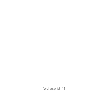
TABLA DE POSICIONES
FIXTURE
#AguanteFemenino
[wd_asp id=1]