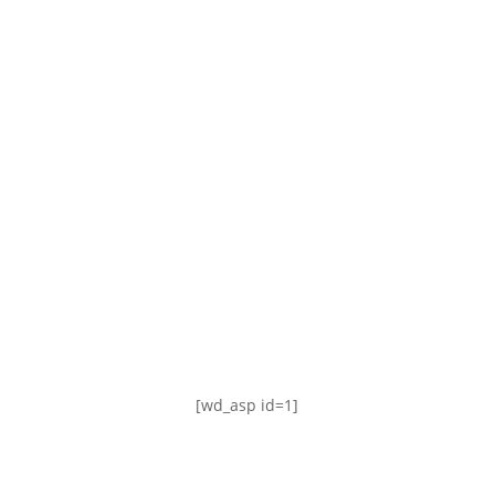
TABLA DE POSICIONES
FIXTURE
#AguanteFemenino
[wd_asp id=1]