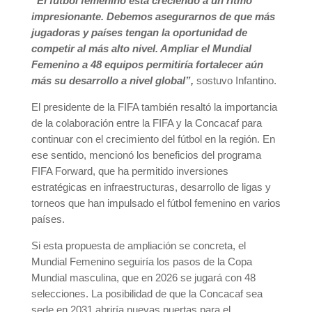
“El fútbol femenino está creciendo a un ritmo
impresionante. Debemos asegurarnos de que más
jugadoras y países tengan la oportunidad de
competir al más alto nivel. Ampliar el Mundial
Femenino a 48 equipos permitiría fortalecer aún
más su desarrollo a nivel global”,
sostuvo Infantino.
El presidente de la FIFA también resaltó la importancia
de la colaboración entre la FIFA y la Concacaf para
continuar con el crecimiento del fútbol en la región. En
ese sentido, mencionó los beneficios del programa
FIFA Forward, que ha permitido inversiones
estratégicas en infraestructuras, desarrollo de ligas y
torneos que han impulsado el fútbol femenino en varios
países.
Si esta propuesta de ampliación se concreta, el
Mundial Femenino seguiría los pasos de la Copa
Mundial masculina, que en 2026 se jugará con 48
selecciones. La posibilidad de que la Concacaf sea
sede en 2031 abriría nuevas puertas para el