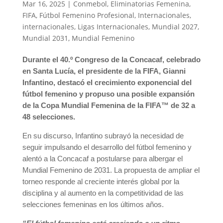
Mar 16, 2025
|
Conmebol
,
Eliminatorias Femenina
,
FIFA
,
Fútbol Femenino Profesional
,
Internacionales
,
internacionales
,
Ligas Internacionales
,
Mundial 2027
,
Mundial 2031
,
Mundial Femenino
Durante el 40.º Congreso de la Concacaf, celebrado
en Santa Lucía, el presidente de la FIFA, Gianni
Infantino, destacó el crecimiento exponencial del
fútbol femenino y propuso una posible expansión
de la Copa Mundial Femenina de la FIFA™ de 32 a
48 selecciones.
En su discurso, Infantino subrayó la necesidad de
seguir impulsando el desarrollo del fútbol femenino y
alentó a la Concacaf a postularse para albergar el
Mundial Femenino de 2031. La propuesta de ampliar el
torneo responde al creciente interés global por la
disciplina y al aumento en la competitividad de las
selecciones femeninas en los últimos años.