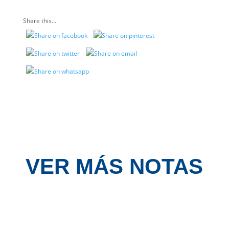
Share this...
VER MÁS NOTAS