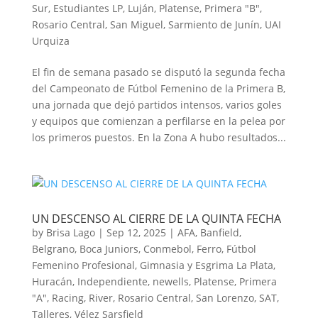
Sur
,
Estudiantes LP
,
Luján
,
Platense
,
Primera "B"
,
Rosario Central
,
San Miguel
,
Sarmiento de Junín
,
UAI
Urquiza
El fin de semana pasado se disputó la segunda fecha
del Campeonato de Fútbol Femenino de la Primera B,
una jornada que dejó partidos intensos, varios goles
y equipos que comienzan a perfilarse en la pelea por
los primeros puestos. En la Zona A hubo resultados...
UN DESCENSO AL CIERRE DE LA QUINTA FECHA
by
Brisa Lago
|
Sep 12, 2025
|
AFA
,
Banfield
,
Belgrano
,
Boca Juniors
,
Conmebol
,
Ferro
,
Fútbol
Femenino Profesional
,
Gimnasia y Esgrima La Plata
,
Huracán
,
Independiente
,
newells
,
Platense
,
Primera
"A"
,
Racing
,
River
,
Rosario Central
,
San Lorenzo
,
SAT
,
Talleres
,
Vélez Sarsfield