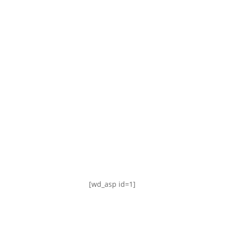
TABLA DE POSICIONES
FIXTURE
#AguanteFemenino
[wd_asp id=1]