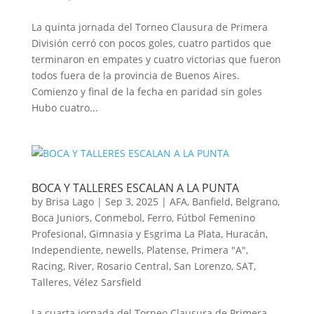
La quinta jornada del Torneo Clausura de Primera
División cerró con pocos goles, cuatro partidos que
terminaron en empates y cuatro victorias que fueron
todos fuera de la provincia de Buenos Aires.
Comienzo y final de la fecha en paridad sin goles
Hubo cuatro...
BOCA Y TALLERES ESCALAN A LA PUNTA
by
Brisa Lago
|
Sep 3, 2025
|
AFA
,
Banfield
,
Belgrano
,
Boca Juniors
,
Conmebol
,
Ferro
,
Fútbol Femenino
Profesional
,
Gimnasia y Esgrima La Plata
,
Huracán
,
Independiente
,
newells
,
Platense
,
Primera "A"
,
Racing
,
River
,
Rosario Central
,
San Lorenzo
,
SAT
,
Talleres
,
Vélez Sarsfield
La cuarta jornada del Torneo Clausura de Primera