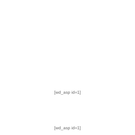
TABLA DE POSICIONES
FIXTURE
#AguanteFemenino
[wd_asp id=1]
[wd_asp id=1]