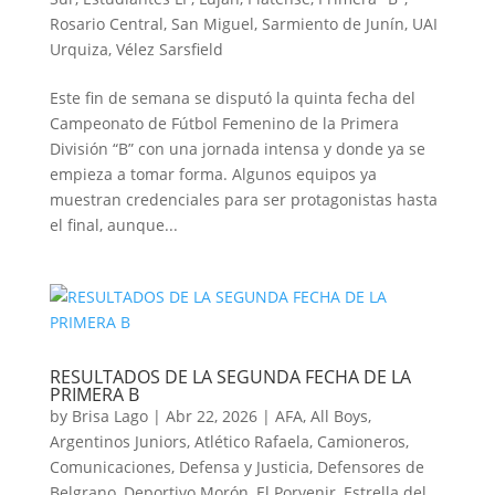
Rosario Central
,
San Miguel
,
Sarmiento de Junín
,
UAI
Urquiza
,
Vélez Sarsfield
Este fin de semana se disputó la quinta fecha del
Campeonato de Fútbol Femenino de la Primera
División “B” con una jornada intensa y donde ya se
empieza a tomar forma. Algunos equipos ya
muestran credenciales para ser protagonistas hasta
el final, aunque...
RESULTADOS DE LA SEGUNDA FECHA DE LA
PRIMERA B
by
Brisa Lago
|
Abr 22, 2026
|
AFA
,
All Boys
,
Argentinos Juniors
,
Atlético Rafaela
,
Camioneros
,
Comunicaciones
,
Defensa y Justicia
,
Defensores de
Belgrano
,
Deportivo Morón
,
El Porvenir
,
Estrella del