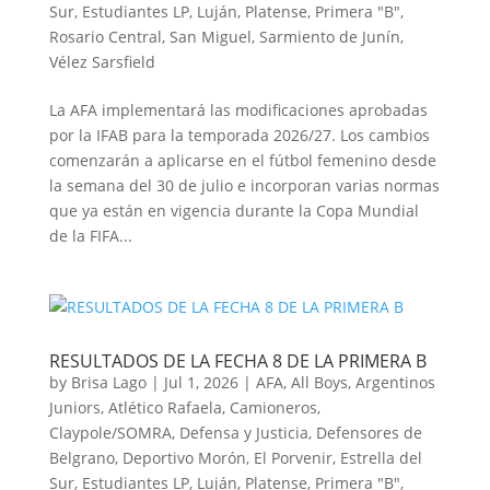
Sur
,
Estudiantes LP
,
Luján
,
Platense
,
Primera "B"
,
Rosario Central
,
San Miguel
,
Sarmiento de Junín
,
Vélez Sarsfield
La AFA implementará las modificaciones aprobadas
por la IFAB para la temporada 2026/27. Los cambios
comenzarán a aplicarse en el fútbol femenino desde
la semana del 30 de julio e incorporan varias normas
que ya están en vigencia durante la Copa Mundial
de la FIFA...
RESULTADOS DE LA FECHA 8 DE LA PRIMERA B
by
Brisa Lago
|
Jul 1, 2026
|
AFA
,
All Boys
,
Argentinos
Juniors
,
Atlético Rafaela
,
Camioneros
,
Claypole/SOMRA
,
Defensa y Justicia
,
Defensores de
Belgrano
,
Deportivo Morón
,
El Porvenir
,
Estrella del
Sur
,
Estudiantes LP
,
Luján
,
Platense
,
Primera "B"
,