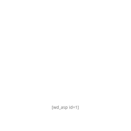
TABLA DE POSICIONES
FIXTURE
#AguanteFemenino
[wd_asp id=1]