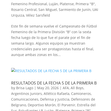
Femenino Profesional
,
Luján
,
Platense
,
Primera "B"
,
Rosario Central
,
San Miguel
,
Sarmiento de Junín
,
UAI
Urquiza
,
Vélez Sarsfield
Este fin de semana vuelve el Campeonato de Fútbol
Femenino de la Primera División “B” con la sexta
fecha luego de lo que fue el parate por el fin de
semana largo. Algunos equipos ya muestran
credenciales para ser protagonistas hasta el final,
aunque ambas zonas en los...
RESULTADOS DE LA FECHA 5 DE LA PRIMERA B
by
Brisa Lago
|
May 20, 2026
|
AFA
,
All Boys
,
Argentinos Juniors
,
Atlético Rafaela
,
Camioneros
,
Comunicaciones
,
Defensa y Justicia
,
Defensores de
Belgrano
,
Deportivo Morón
,
El Porvenir
,
Estrella del
Sur
,
Estudiantes LP
,
Luján
,
Platense
,
Primera "B"
,