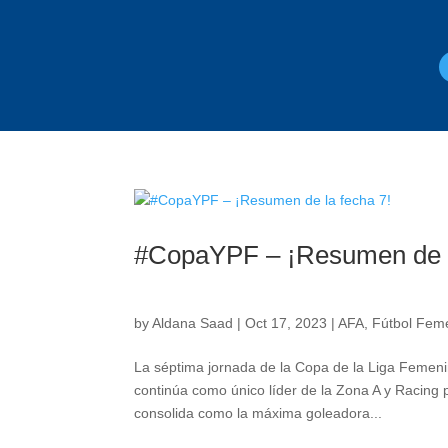
#CopaYPF – ¡Resumen de l
by
Aldana Saad
|
Oct 17, 2023
|
AFA
,
Fútbol Feme
La séptima jornada de la Copa de la Liga Femenin
continúa como único líder de la Zona A y Racin
consolida como la máxima goleadora...