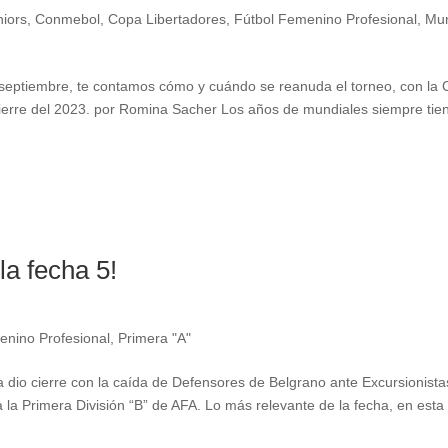
niors
,
Conmebol
,
Copa Libertadores
,
Fútbol Femenino Profesional
,
Mun
e septiembre, te contamos cómo y cuándo se reanuda el torneo, con la
ierre del 2023. por Romina Sacher Los años de mundiales siempre tie
a fecha 5!
enino Profesional
,
Primera "A"
 dio cierre con la caída de Defensores de Belgrano ante Excursionistas
a la Primera División “B” de AFA. Lo más relevante de la fecha, en esta