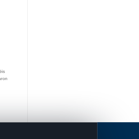
éis
aron