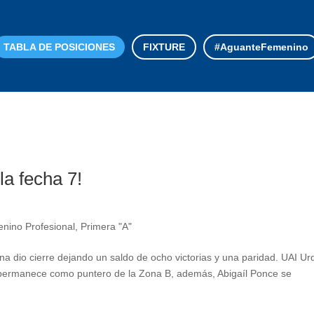
TABLA DE POSICIONES
FIXTURE
#AguanteFemenino
a fecha 7!
nino Profesional
,
Primera "A"
a dio cierre dejando un saldo de ocho victorias y una paridad. UAI Ur
g permanece como puntero de la Zona B, además, Abigaíl Ponce se