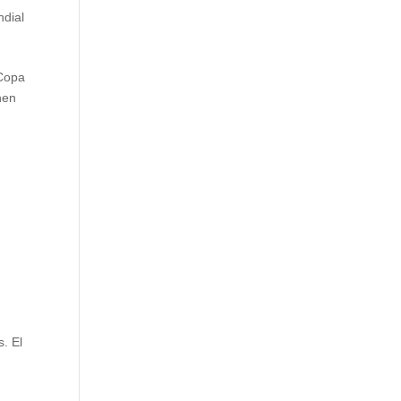
dial
 Copa
nen
. El