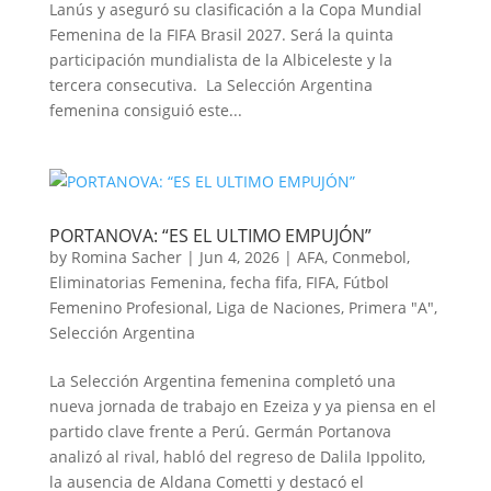
Lanús y aseguró su clasificación a la Copa Mundial
Femenina de la FIFA Brasil 2027. Será la quinta
participación mundialista de la Albiceleste y la
tercera consecutiva. La Selección Argentina
femenina consiguió este...
PORTANOVA: “ES EL ULTIMO EMPUJÓN”
by
Romina Sacher
|
Jun 4, 2026
|
AFA
,
Conmebol
,
Eliminatorias Femenina
,
fecha fifa
,
FIFA
,
Fútbol
Femenino Profesional
,
Liga de Naciones
,
Primera "A"
,
Selección Argentina
La Selección Argentina femenina completó una
nueva jornada de trabajo en Ezeiza y ya piensa en el
partido clave frente a Perú. Germán Portanova
analizó al rival, habló del regreso de Dalila Ippolito,
la ausencia de Aldana Cometti y destacó el