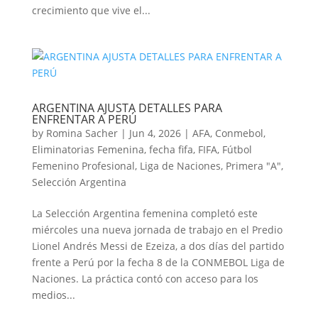
crecimiento que vive el...
ARGENTINA AJUSTA DETALLES PARA
ENFRENTAR A PERÚ
by
Romina Sacher
|
Jun 4, 2026
|
AFA
,
Conmebol
,
Eliminatorias Femenina
,
fecha fifa
,
FIFA
,
Fútbol
Femenino Profesional
,
Liga de Naciones
,
Primera "A"
,
Selección Argentina
La Selección Argentina femenina completó este
miércoles una nueva jornada de trabajo en el Predio
Lionel Andrés Messi de Ezeiza, a dos días del partido
frente a Perú por la fecha 8 de la CONMEBOL Liga de
Naciones. La práctica contó con acceso para los
medios...