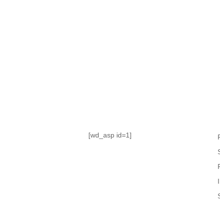
TABLA DE POSICIONES
FIXTURE
#AguanteFemenino
[wd_asp id=1]