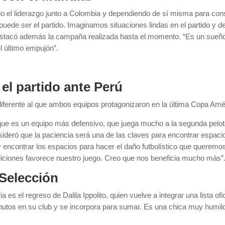
do el liderazgo junto a Colombia y dependiendo de sí misma para cons
 puede ser el partido. Imaginamos situaciones lindas en el partido y 
tacó además la campaña realizada hasta el momento. “Es un sueño ll
el último empujón”.
l partido ante Perú
diferente al que ambos equipos protagonizaron en la última Copa Amé
que es un equipo más defensivo, que juega mucho a la segunda pelot
nsideró que la paciencia será una de las claves para encontrar espac
y encontrar los espacios para hacer el daño futbolístico que queremo
ciones favorece nuestro juego. Creo que nos beneficia mucho más”
a Selección
es el regreso de Dalila Ippolito, quien vuelve a integrar una lista o
utos en su club y se incorpora para sumar. Es una chica muy humild