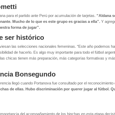
ometti
tana para el partido ante Perú por acumulación de tarjetas.
“Aldana s
ante. Mucho de lo que es este grupo es gracias a ella”.
Y agreg
estra forma de jugar”.
 ser histórico
viesan las selecciones nacionales femeninas. “Este año podemos hacer
bilidad de hacerlo. Es algo muy importante para todo el fútbol arge
 las chicas tienen más preparación, más categorías formativas y más e
rencia Bonsegundo
encia llegó cuando Portanova fue consultado por el reconocimiento 
has de ellas. Hubo discriminación por querer jugar al fútbol. Q
 importancia del acompañamiento de los hinchas en esta etapa decisi