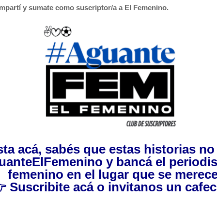
mpartí y sumate como suscriptor/a a El Femenino.
asta acá, sabés que estas historias n
uanteElFemenino
y bancá el periodi
femenino en el lugar que se merece

Suscribite acá
o invitanos
un cafec