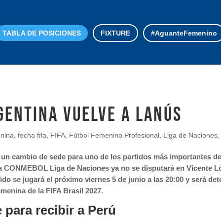
TABLA DE POSICIONES
FIXTURE
#AguanteFemenino
GENTINA VUELVE A LANÚS
enina
,
fecha fifa
,
FIFA
,
Fútbol Femenino Profesional
,
Liga de Naciones
 un cambio de sede para uno de los partidos más importantes de
e la CONMEBOL Liga de Naciones ya no se disputará en Vicente Ló
do se jugará el próximo viernes 5 de junio a las 20:00 y será det
emenina de la FIFA Brasil 2027.
para recibir a Perú