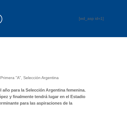
[wd_asp id=1]
,
Primera "A"
,
Selección Argentina
l año para la Selección Argentina femenina.
pez y finalmente tendrá lugar en el Estadio
erminante para las aspiraciones de la