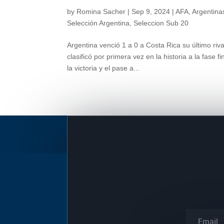
by
Romina Sacher
|
Sep 9, 2024
|
AFA
,
Argentinas
Selección Argentina
,
Seleccion Sub 20
Argentina venció 1 a 0 a Costa Rica su último ri
clasificó por primera vez en la historia a la fase 
la victoria y el pase a...