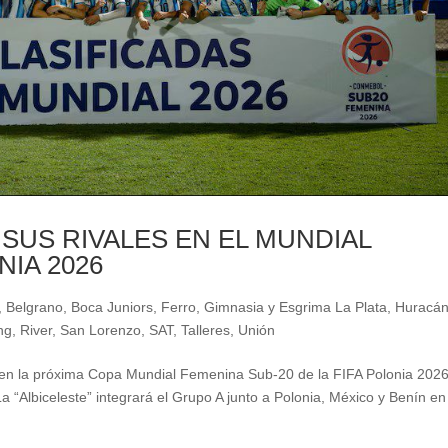
SUS RIVALES EN EL MUNDIAL
IA 2026
,
Belgrano
,
Boca Juniors
,
Ferro
,
Gimnasia y Esgrima La Plata
,
Huracá
ng
,
River
,
San Lorenzo
,
SAT
,
Talleres
,
Unión
 en la próxima Copa Mundial Femenina Sub-20 de la FIFA Polonia 2026
La “Albiceleste” integrará el Grupo A junto a Polonia, México y Benín e