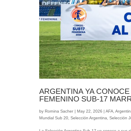
ARGENTINA YA CONOCE 
FEMENINO SUB-17 MAR
by
Romina Sacher
|
May 22, 2026
|
AFA
,
Argentin
Mundial Sub 20
,
Selección Argentina
,
Selección J
La Selección Argentina Sub-17 ya conoce a sus 