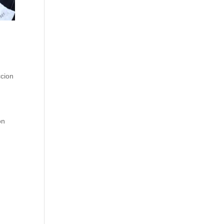
ccion
ón