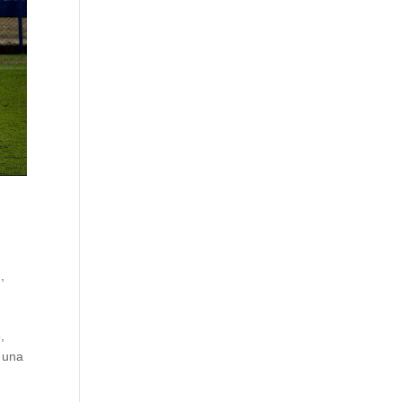
n
,
,
n una