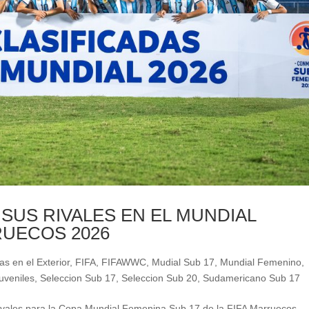
SUS RIVALES EN EL MUNDIAL
RUECOS 2026
as en el Exterior
,
FIFA
,
FIFAWWC
,
Mudial Sub 17
,
Mundial Femenino
,
uveniles
,
Seleccion Sub 17
,
Seleccion Sub 20
,
Sudamericano Sub 17
rivales para la Copa Mundial Femenina Sub 17 de la FIFA Marruecos