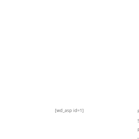
TABLA DE POSICIONES
FIXTURE
#AguanteFemenino
[wd_asp id=1]