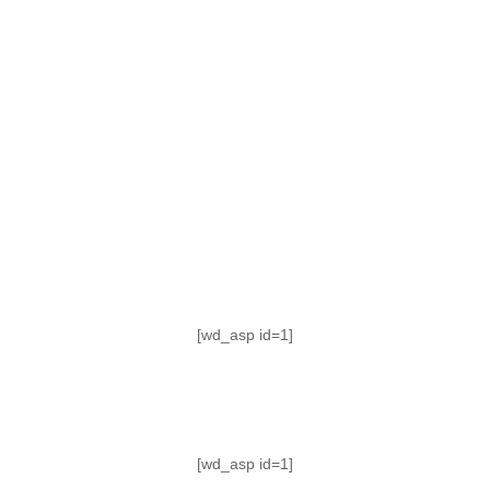
TABLA DE POSICIONES
FIXTURE
#AguanteFemenino
[wd_asp id=1]
[wd_asp id=1]