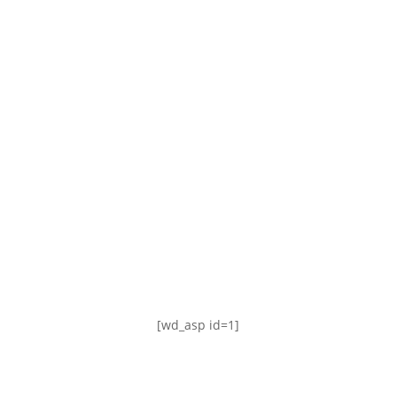
TABLA DE POSICIONES
FIXTURE
#AguanteFemenino
[wd_asp id=1]