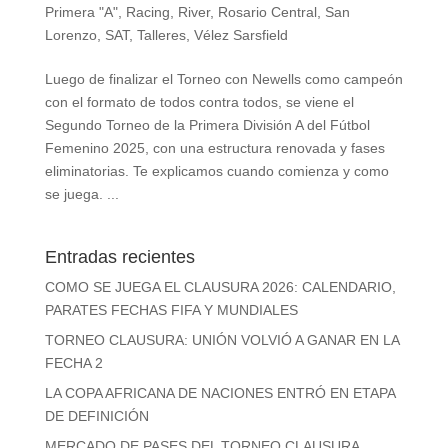
Primera "A"
,
Racing
,
River
,
Rosario Central
,
San
Lorenzo
,
SAT
,
Talleres
,
Vélez Sarsfield
Luego de finalizar el Torneo con Newells como campeón
con el formato de todos contra todos, se viene el
Segundo Torneo de la Primera División A del Fútbol
Femenino 2025, con una estructura renovada y fases
eliminatorias. Te explicamos cuando comienza y como
se juega. ...
Entradas recientes
COMO SE JUEGA EL CLAUSURA 2026: CALENDARIO,
PARATES FECHAS FIFA Y MUNDIALES
TORNEO CLAUSURA: UNIÓN VOLVIÓ A GANAR EN LA
FECHA 2
LA COPA AFRICANA DE NACIONES ENTRÓ EN ETAPA
DE DEFINICIÓN
MERCADO DE PASES DEL TORNEO CLAUSURA