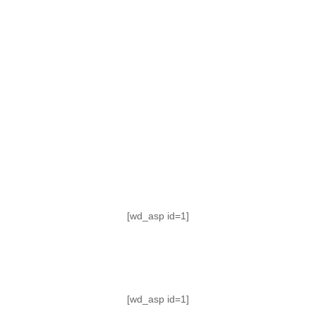
TABLA DE POSICIONES
FIXTURE
#AguanteFemenino
[wd_asp id=1]
[wd_asp id=1]