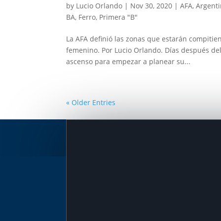
by
Lucio Orlando
|
Nov 30, 2020
|
AFA
,
Argenti
BA
,
Ferro
,
Primera "B"
La AFA definió las zonas que estarán compitie
femenino. Por Lucio Orlando. Días después del 
ascenso para empezar a planear su...
« Older Entries