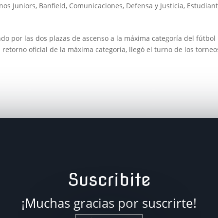
nos Juniors
,
Banfield
,
Comunicaciones
,
Defensa y Justicia
,
Estudian
ndo por las dos plazas de ascenso a la máxima categoría del fútbol
retorno oficial de la máxima categoría, llegó el turno de los torneo
Suscribite
¡Muchas gracias por suscrirte!