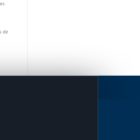
tes
s de