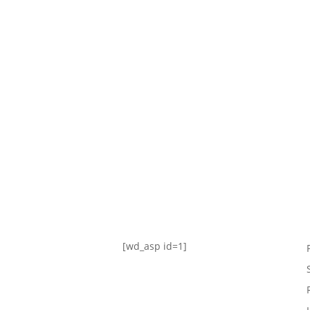
TABLA DE POSICIONES
FIXTURE
#AguanteFemenino
[wd_asp id=1]