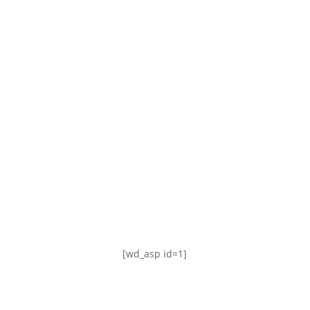
TABLA DE POSICIONES
FIXTURE
#AguanteFemenino
[wd_asp id=1]