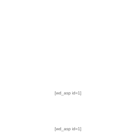
TABLA DE POSICIONES
FIXTURE
#AguanteFemenino
[wd_asp id=1]
[wd_asp id=1]