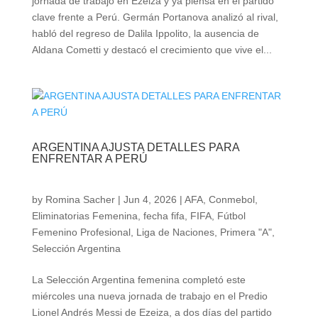
jornada de trabajo en Ezeiza y ya piensa en el partido
clave frente a Perú. Germán Portanova analizó al rival,
habló del regreso de Dalila Ippolito, la ausencia de
Aldana Cometti y destacó el crecimiento que vive el...
ARGENTINA AJUSTA DETALLES PARA
ENFRENTAR A PERÚ
by
Romina Sacher
|
Jun 4, 2026
|
AFA
,
Conmebol
,
Eliminatorias Femenina
,
fecha fifa
,
FIFA
,
Fútbol
Femenino Profesional
,
Liga de Naciones
,
Primera "A"
,
Selección Argentina
La Selección Argentina femenina completó este
miércoles una nueva jornada de trabajo en el Predio
Lionel Andrés Messi de Ezeiza, a dos días del partido