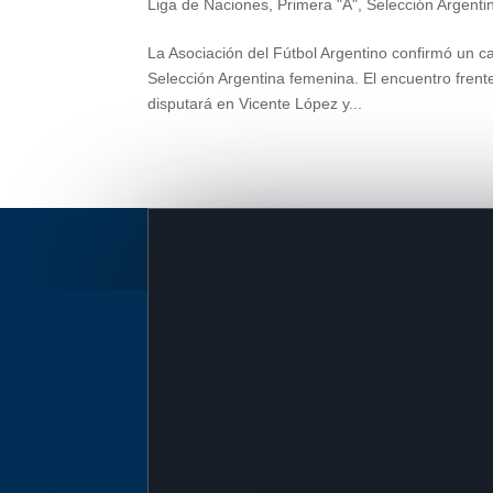
Liga de Naciones
,
Primera "A"
,
Selección Argenti
La Asociación del Fútbol Argentino confirmó un c
Selección Argentina femenina. El encuentro fren
disputará en Vicente López y...