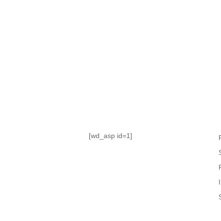
TABLA DE POSICIONES
FIXTURE
#AguanteFemenino
[wd_asp id=1]