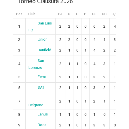
Torneo Clausura 2026
Pos
Club
PJ
G
E
P
GF
GC
+/-
PT
San Luis
1
2
2
0
0
6
2
4
6
FC
Unión
2
2
2
0
0
4
1
3
6
Banfield
3
2
1
0
1
4
2
2
3
San
4
2
1
1
0
4
3
1
4
Lorenzo
Ferro
5
2
1
1
0
3
2
1
4
SAT
5
2
1
1
0
3
2
1
4
7
2
1
0
1
2
1
1
3
Belgrano
Lanús
8
1
1
0
0
1
0
1
3
Boca
9
2
1
0
1
3
3
0
3