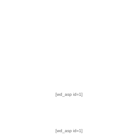
TABLA DE POSICIONES
FIXTURE
#AguanteFemenino
[wd_asp id=1]
[wd_asp id=1]