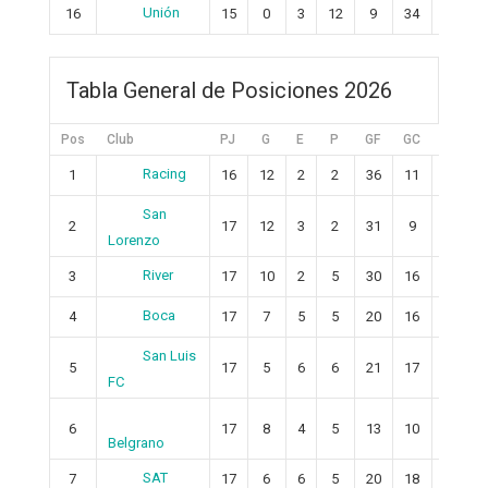
Unión
16
15
0
3
12
9
34
-25
Tabla General de Posiciones 2026
Pos
Club
PJ
G
E
P
GF
GC
+/-
Racing
1
16
12
2
2
36
11
25
San
2
17
12
3
2
31
9
22
Lorenzo
River
3
17
10
2
5
30
16
14
Boca
4
17
7
5
5
20
16
4
San Luis
5
17
5
6
6
21
17
4
FC
6
17
8
4
5
13
10
3
Belgrano
SAT
7
17
6
6
5
20
18
2