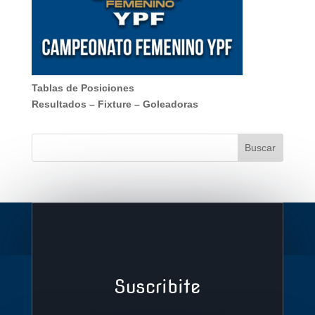
Tablas de Posiciones
Resultados
–
Fixture
–
Goleadoras
Suscribite