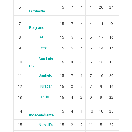
6
15
7
4
4
26
24
2
Gimnasia
7
15
7
4
4
11
9
2
Belgrano
SAT
8
15
5
5
5
17
16
1
Ferro
9
15
5
4
6
14
14
0
San Luis
10
15
3
6
6
15
15
0
FC
Banfield
11
15
7
1
7
16
20
-4
Huracán
12
15
3
5
7
9
16
-7
Lanús
13
15
4
2
9
9
22
-13
14
15
4
1
10
10
25
-15
Independiente
Newell's
15
15
2
2
11
5
22
-17