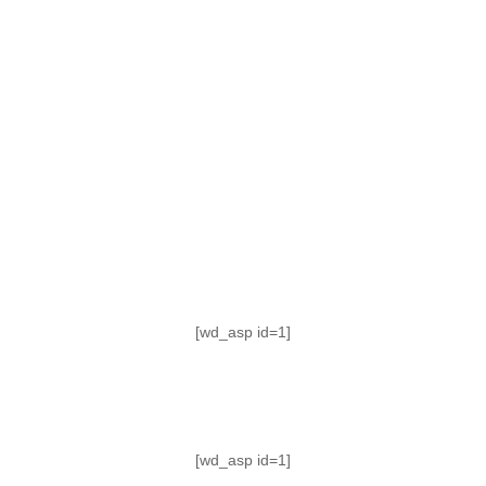
TABLA DE POSICIONES
FIXTURE
#AguanteFemenino
[wd_asp id=1]
[wd_asp id=1]