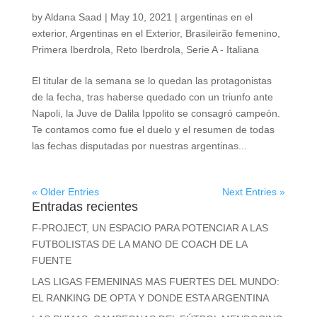
by
Aldana Saad
|
May 10, 2021
|
argentinas en el
exterior
,
Argentinas en el Exterior
,
Brasileirão femenino
,
Primera Iberdrola
,
Reto Iberdrola
,
Serie A - Italiana
El titular de la semana se lo quedan las protagonistas
de la fecha, tras haberse quedado con un triunfo ante
Napoli, la Juve de Dalila Ippolito se consagró campeón.
Te contamos como fue el duelo y el resumen de todas
las fechas disputadas por nuestras argentinas...
« Older Entries
Next Entries »
Entradas recientes
F-PROJECT, UN ESPACIO PARA POTENCIAR A LAS
FUTBOLISTAS DE LA MANO DE COACH DE LA
FUENTE
LAS LIGAS FEMENINAS MAS FUERTES DEL MUNDO:
EL RANKING DE OPTA Y DONDE ESTA ARGENTINA