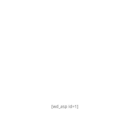
TABLA DE POSICIONES
FIXTURE
#AguanteFemenino
[wd_asp id=1]