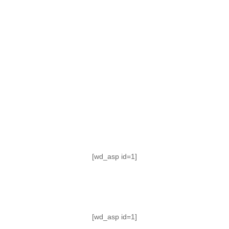
TABLA DE POSICIONES
FIXTURE
#AguanteFemenino
[wd_asp id=1]
[wd_asp id=1]