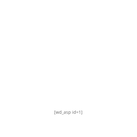
TABLA DE POSICIONES
FIXTURE
#AguanteFemenino
[wd_asp id=1]