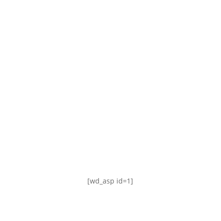
TABLA DE POSICIONES
FIXTURE
#AguanteFemenino
[wd_asp id=1]