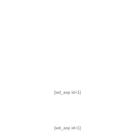
TABLA DE POSICIONES
FIXTURE
#AguanteFemenino
[wd_asp id=1]
[wd_asp id=1]