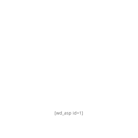
TABLA DE POSICIONES
FIXTURE
#AguanteFemenino
[wd_asp id=1]