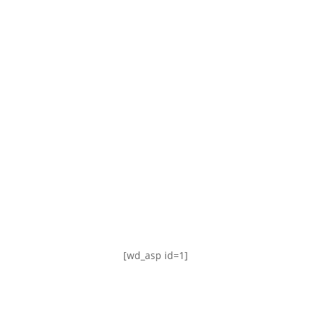
TABLA DE POSICIONES
FIXTURE
#AguanteFemenino
[wd_asp id=1]