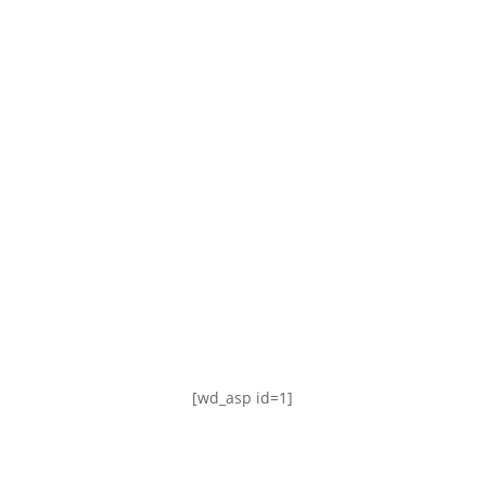
TABLA DE POSICIONES
FIXTURE
#AguanteFemenino
[wd_asp id=1]