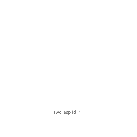
TABLA DE POSICIONES
FIXTURE
#AguanteFemenino
[wd_asp id=1]