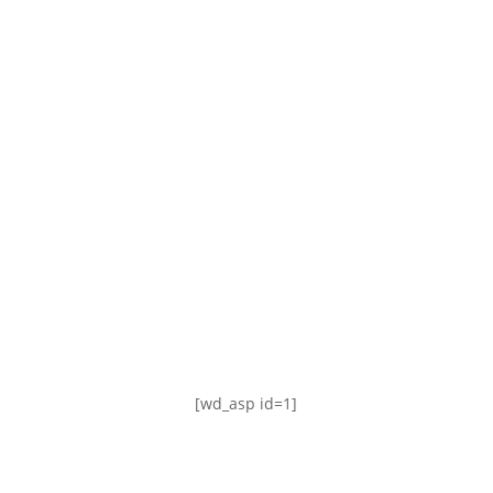
TABLA DE POSICIONES
FIXTURE
#AguanteFemenino
[wd_asp id=1]