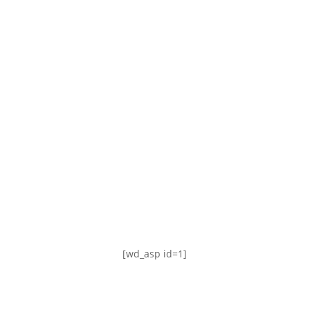
TABLA DE POSICIONES
FIXTURE
#AguanteFemenino
[wd_asp id=1]