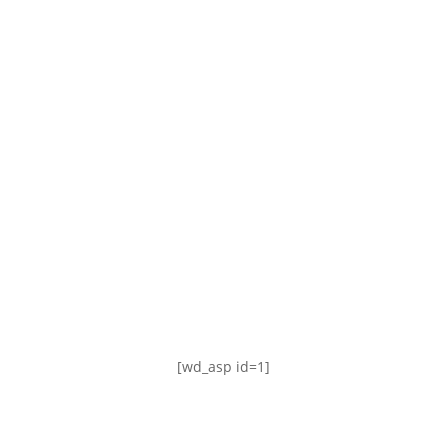
TABLA DE POSICIONES
FIXTURE
#AguanteFemenino
[wd_asp id=1]