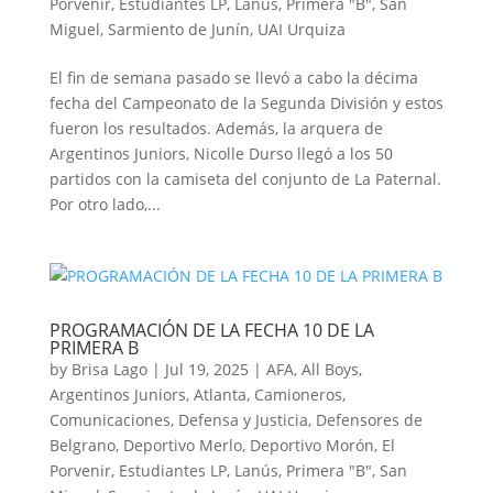
Porvenir
,
Estudiantes LP
,
Lanús
,
Primera "B"
,
San
Miguel
,
Sarmiento de Junín
,
UAI Urquiza
El fin de semana pasado se llevó a cabo la décima
fecha del Campeonato de la Segunda División y estos
fueron los resultados. Además, la arquera de
Argentinos Juniors, Nicolle Durso llegó a los 50
partidos con la camiseta del conjunto de La Paternal.
Por otro lado,...
PROGRAMACIÓN DE LA FECHA 10 DE LA
PRIMERA B
by
Brisa Lago
|
Jul 19, 2025
|
AFA
,
All Boys
,
Argentinos Juniors
,
Atlanta
,
Camioneros
,
Comunicaciones
,
Defensa y Justicia
,
Defensores de
Belgrano
,
Deportivo Merlo
,
Deportivo Morón
,
El
Porvenir
,
Estudiantes LP
,
Lanús
,
Primera "B"
,
San