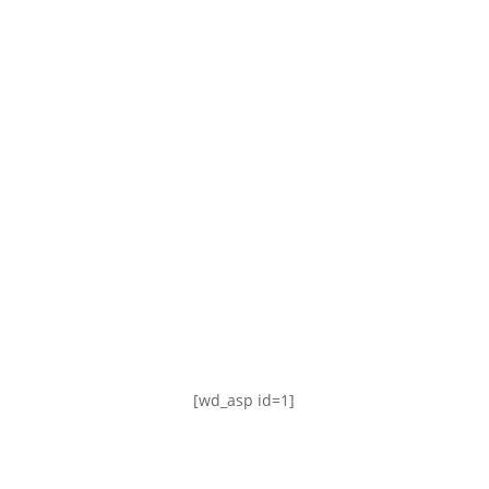
TABLA DE POSICIONES
FIXTURE
#AguanteFemenino
[wd_asp id=1]