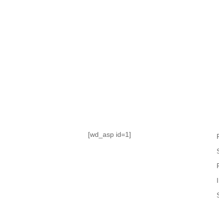
TABLA DE POSICIONES
FIXTURE
#AguanteFemenino
[wd_asp id=1]