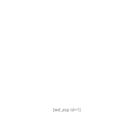
TABLA DE POSICIONES
FIXTURE
#AguanteFemenino
[wd_asp id=1]